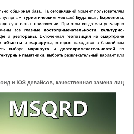
ельно обширная база. На сегодняшний момент пользователям
опулярным
туристическим
местам
:
Будапешт
,
Барселона
,
родов уже есть в приложении. При этом создатели регулярно
начены все главные
достопримечательности
,
культурно-
афе
и
рестораны
. Включенная
геопозиция
на
смартфоне
те
объекты
и
маршруты
, которые находятся в ближайшем
ость выбора
маршрута
и
достопримечательностей
по
тектурные
памятники
, выбрать развлекательный вариант или
ид и iOS девайсов, качественная замена лиц