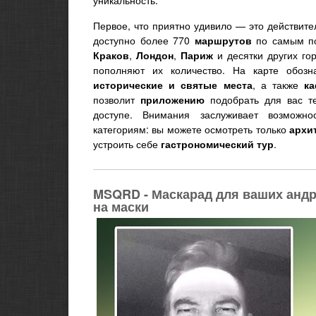
уникальность.
Первое, что приятно удивило — это действит
доступно более 770
маршрутов
по самым п
Краков
,
Лондон
,
Париж
и десятки других го
пополняют их количество. На карте обоз
исторические и святые места
, а также
к
позволит
приложению
подобрать для вас 
доступе. Внимания заслуживает возможн
категориям: вы можете осмотреть только
архи
устроить себе
гастрономический
тур
.
MSQRD - Маскарад для ваших андро
на маски