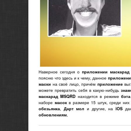
Наверное сегодня о
приложении маскарад
поясню что здесь и к чему, данное
приложени
маски
на своё лицо, причём
приложение
выг
можете превратить себя в какую-нибудь
знам
маскарад
MSQRD
находится в режиме
бэта
наборе
масок
в размере 15 штук, среди них
обезьянка
,
Дарт мол
и другие, на
iOS
дан
обновлениям
,