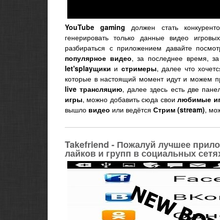
YouTube gaming
должен стать конкурен
генерировать только данные видео игров
разбираться с приложением давайте посмот
популярное видео
, за последнее время, з
let'splayщики
и
стримеры
, далее что хочет
которые в настоящий момент идут и можем п
live трансляцию
, далее здесь есть две пан
игры
, можно добавить сюда свои
любимые и
вышло
видео
или ведётся
Стрим (stream)
, мо
Takefriend - Пожалуй лучшее прил
лайков и групп в социальных сетя