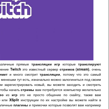
различные прямые
трансляции
игр
которые
транслируют
ожение
Twitch
это известный сервер
стримов (stream)
, очень
имит
и много смотрит
трансляции
, потому что это самый
 менюшки тут есть, изначально можно залогиниться под своим
или зарегистрировать новый, вы можете заходить и смотреть
 чтобы начать
стримы
вам потребуется компьютер желательно
ео
из
игр
это не просто общение по скайпу, также вам
S
или
XSplit
инструкции по их настройке вы можете найти в
азличные
плагины
и примочки которые позволят вам например