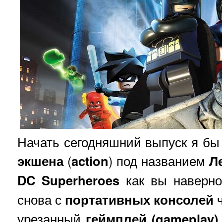
Начать сегодняшний выпуск я бы 
экшена
(
action
) под названием
Л
DC Superheroes
как вы наверно
снова с
портативных
консолей
ч
урезанный
геймплей (gameplay)