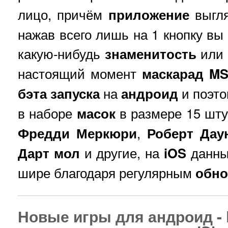
лицо, причём
приложение
выгля
нажав всего лишь на 1 кнопку вы
какую-нибудь
знаменитость
или 
настоящий момент
маскарад
M
бэта
запуска
на
андроид
и поэто
в наборе
масок
в размере 15 шту
Фредди Меркюри
,
Роберт Дау
Дарт мол
и другие, на
iOS
данны
шире благодаря регулярным
обн
Новые игры для андроид - Di