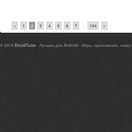
«
1
2
3
4
5
6
7
...
104
»
© 2014
DroidTune
- Лучшее для Android - Игры, приложения, новос