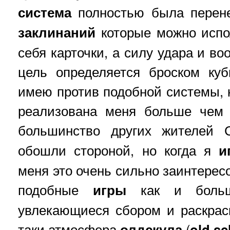
система
полностью была перен
заклинаний
которые можно испо
себя карточки, а силу удара и в
цель определяется броском куб
имею против подобной системы, к
реализована меня больше чем 
большинство других жителей
обошли стороной, но когда я
и
меня это очень сильно заинтерес
подобные
игры
как и больши
увлекающиеся сбором и раскрас
таки атмосфера
олдскула
(
old sc