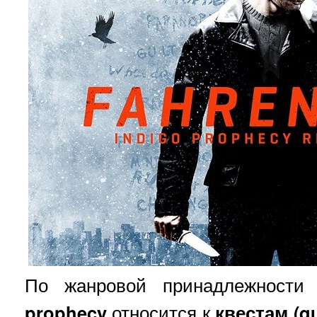
По жанровой принадлежност
prophecy
относится к
квестам (qu