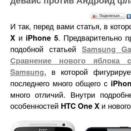
Поделиться…
И так, перед вами статья, в кот
X
и
iPhone 5
. Предварительно п
подобной статьей
Samsung Gal
Сравнение нового яблока 
Samsung
, в которой фигуриру
последнего много общего с
iPho
много отличий. Внутри подроб
особенностей
HTC One X
и новог