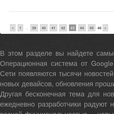
«
1
...
39
40
41
42
43
44
45
46
»
В этом разделе вы найдете сам
Операционная система от Google
Сети появляются тысячи новостей
новых девайсов, обновления проши
Другая бесконечная тема для но
ежедневно разработчики радуют 
разной фунциональностью - новы