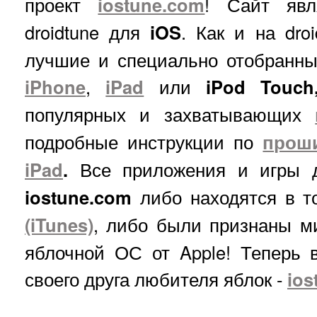
проект
iostune.com
! Сайт явл
droidtune для
iOS
. Как и на dro
лучшие и специально отобранны
iPhone
,
iPad
или
iPod Touch
популярных и захватывающих
подробные инструкции по
проши
iPad
.
Все приложения и игры д
iostune.com
либо находятся в 
(iTunes)
, либо были признаны м
яблочной ОС от Apple! Теперь 
своего друга любителя яблок -
ios