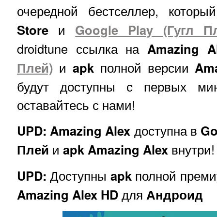
очередной бестселлер, котор
Store
и
Google Play (Гугл П
droidtune ссылка на
Amazing A
Плей)
и
apk
полной версии
Ama
будут доступны с первых мин
оставайтесь с нами!
UPD: Amazing Alex
доступна в
Go
Плей
и
apk Amazing Alex
внутри!
UPD:
Доступны
apk
полной преми
Amazing Alex HD
для
Андроид