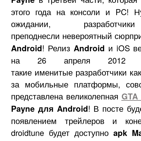
этого года на консоли и PC! 
ожидании, разработч
преподнесли невероятный сюрпр
Android
! Релиз
Android
и iOS в
на 26 апреля 2012 г
такие именитые разработчики как
за мобильные платформы, сов
представлена великолепная
GTA I
Payne для Android
! В посте бу
появлением трейлеров и кон
droidtune будет доступно
apk M