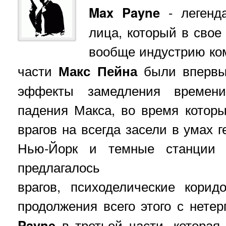
Max Payne
- легенда
лица, который в свое
вообще индустрию к
части
Макс Пейна
были впервы
эффекты замедления времен
падения Макса, во время котор
врагов на всегда засели в умах 
Нью-Йорк и темные станции 
предлагалось
врагов, психоделические кори
продолжения всего этого с нет
Payne
в третьей части, которая