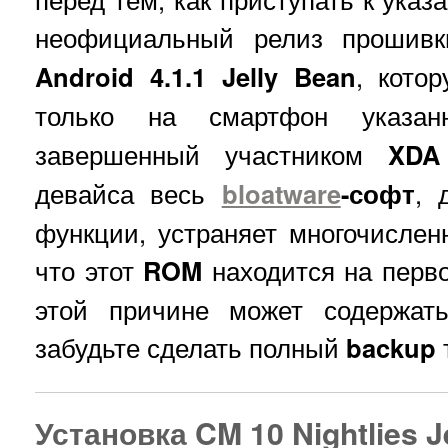
неофициальный релиз проши
Android 4.1.1
Jelly Bean
, кото
только на смартфон указа
завершенный участником
XDA
девайса весь
bloatware
-софт
, 
функции, устраняет многочисленн
что этот
ROM
находится на перво
этой причине может содержат
забудьте сделать полный
backup
Установка CM 10 Nightlies 