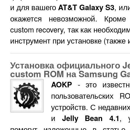
и для вашего
AT&T Galaxy S3
, ил
окажется невозможной. Кроме 
custom recovery, так как необходи
инструмент при установке (также 
Установка официального J
custom ROM на Samsung Gal
AOKP
- это известн
пользовательских 
устройств. С недавни
и
Jelly Bean 4.1
, 
помогут изложенные в статье