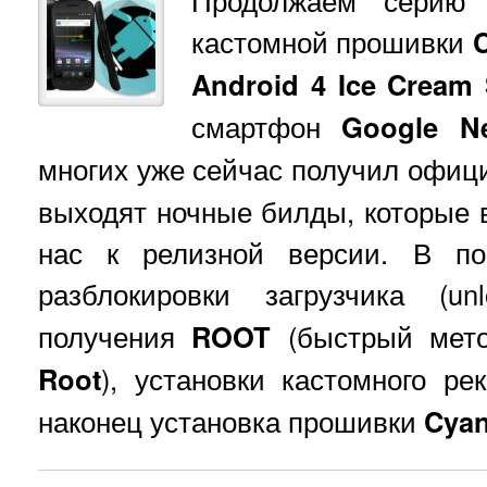
Продолжаем серию 
кастомной прошивки
Android 4 Ice Cream
смартфон
Google N
многих уже сейчас получил офи
выходят ночные билды, которые 
нас к релизной версии. В по
разблокировки загрузчика (un
получения
ROOT
(быстрый мет
Root
), установки кастомного р
наконец установка прошивки
Cya