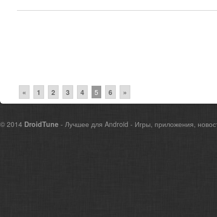
«
1
2
3
4
5
6
»
© 2014
DroidTune
- Лучшее для Android - Игры, приложения, новос