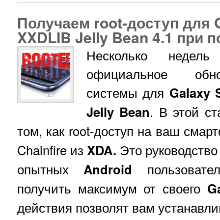
Получаем root-доступ для G
XXDLIB Jelly Bean 4.1 при 
Несколько недел
официальное обно
системы для
Galaxy 
Jelly Bean
. В этой с
том, как root-доступ на ваш сма
Chainfire из
XDA.
Это руководство
опытных
Android
пользовател
получить максимум от своего
G
действия позволят вам устанавл