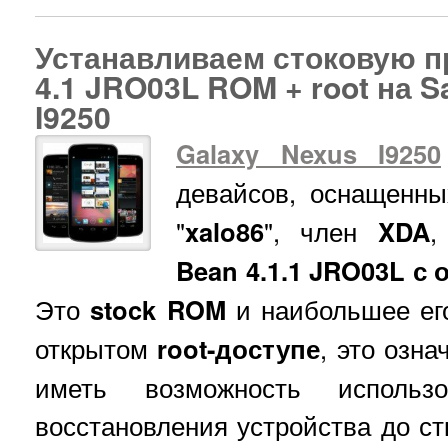
Устанавливаем стоковую пр
4.1 JRO03L ROM + root на 
I9250
Galaxy Nexus I9250
девайсов, оснащенн
"
xalo86
", член
XDA
,
Bean 4.1.1 JRO03L с
Это
stock ROM
и наибольшее ег
открытом
root-доступе
, это озна
иметь возможность исполь
восстановления устройства до с