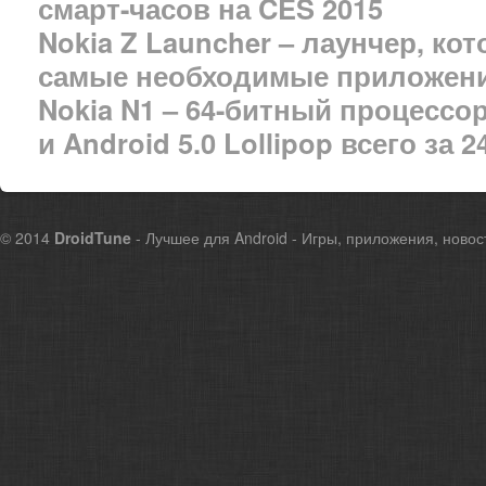
смарт-часов на CES 2015
Nokia Z Launcher – лаунчер, к
самые необходимые приложен
Nokia N1 – 64-битный процесс
и Android 5.0 Lollipop всего за 
© 2014
DroidTune
- Лучшее для Android - Игры, приложения, новос