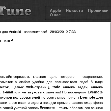
Apple
Новости
Прошивки
О нас
e для Android - запомнит все! 29/03/2012 7:33
т все!
лайн-сервисом, главная цель которого - сохранение,
 заметок в любом удобно для пользователя виде! В виде
меток, целых web-страниц, todo списка задач, списка
, e-mail
или же
звуковых заметок
! По последним
Evernote
лионов пользователей
по всему миру! Клиент
Evernote для
анить все ваши и идеи и находки прямо с вашего смартфона
 с вашей учетной запись
Evernote
- таким образом вся важная