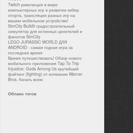
Twitch революция в мире
компьютерных игр и развитии кибер
спорта, трансляции разных игр на
вашем мобильном устройстве!
SimCity BuildIt градостроительный
симулятор для истинных ценителей и
фанатов SimCity
LEGO JURASSIC WORLD ДЛЯ
ANDROID - самая годная игра за
последнее время
Время путешествовать! Обзор нового
мобильного приложения Tap To Trip
Injustice: Gods Among Us крутейший
файтинг (fighting) от копмании Warner
Bros. Качать всем
Облако тэгов