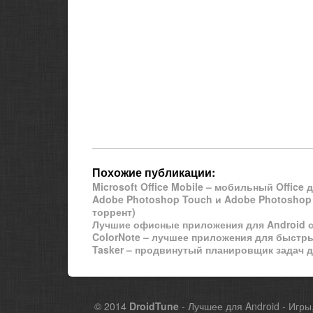
Похожие публикации:
Microsoft Office Mobile – мобильный Office 
Adobe Photoshop Touch и Adobe Photoshop
торрент)
Лучшие офисные приложения для Android 
ColorNote – лучшее приложения для быстры
Tasker – продвинутый планировщик задач дл
© 2014
DroidTune
- Лучшее для Android - Игры