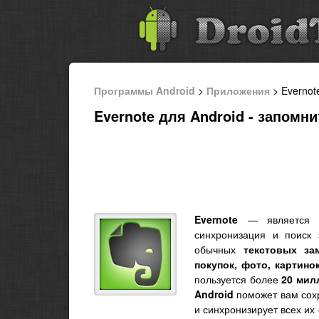
Программы Android
>
Приложения
> Evernot
Evernote для Android - запомни
Evernote
— является он
синхронизация и поиск
обычных
текстовых за
покупок, фото, картинок
пользуется более
20 мил
Android
поможет вам сохр
и синхронизирует всех их