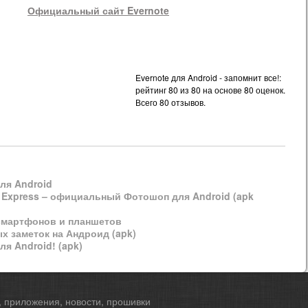
Официальный сайт Evernote
Evernote для Android - запомнит все!:
рейтинг
80
из
80
на основе
80
оценок.
Всего
80
отзывов.
для Android
 Express – официальный Фотошоп для Android (apk
смартфонов и планшетов
х заметок на Андроид (apk)
я Android! (apk)
, приложения, новости, прошивки