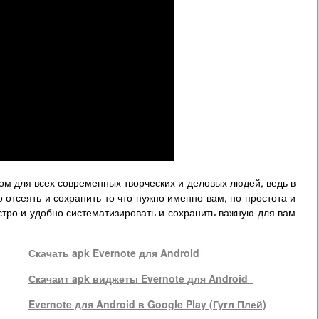
ом для всех современных творческих и деловых людей, ведь в
отсеять и сохранить то что нужно именно вам, но простота и
тро и удобно систематизировать и сохранить важную для вам
Скачать apk Evernote для Android
Скачаит apk виджеты Evernote для Android
Evernote для Android в Google Play (Гугл Плей)