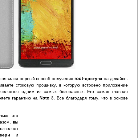
появился первый способ получения
root-доступа
на девайсе.
ливаете стоковую прошивку, в которую встроено приложение
является одним из самых безопасных. Его самая главная
еряете гарантию на
Note 3
. Все благодаря тому, что в основе
ько что
азом, вы
озволяет
вери
и