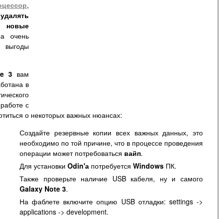
цессор
,
,
удалять
ь новые
ра очень
 выгоды
te
3
вам
ботана в
тического
 работе с
титься о некоторых важных нюансах:
Создайте резервные копии всех важных данных, это
необходимо по той причине, что в процессе проведения
операции может потребоваться
вайп
.
Для установки
Odin'а
потребуется
Windows
ПК.
Также проверьте наличие USB кабеля, ну и самого
Galaxy Note 3
.
На фаблете включите опцию USB отладки: settings ->
applications -> development.