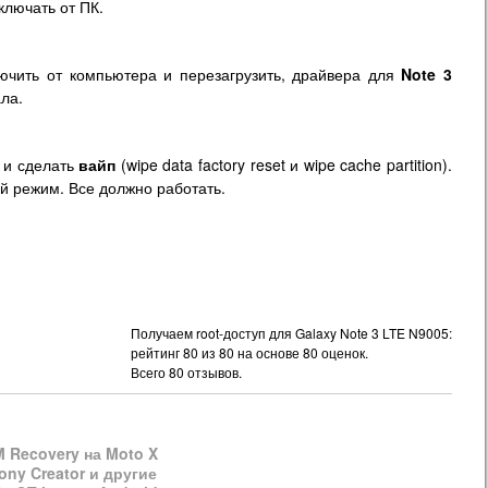
лючать от ПК.
ючить от компьютера и перезагрузить, драйвера для
Note 3
ла.
и сделать
вайп
(wipe data factory reset и wipe cache partition).
й режим. Все должно работать.
Получаем root-доступ для Galaxy Note 3 LTE N9005:
рейтинг
80
из
80
на основе
80
оценок.
Всего
80
отзывов.
 Recovery на Moto X
ony Creator и другие