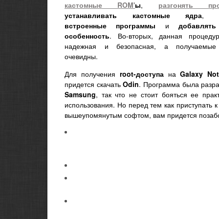
кастомные ROM'
ы
,
разгонять про
устанавливать кастомные
ядра
встроенные программы
и
добавлят
особенность
. Во-вторых, данная процеду
надежная и безопасная, а получаемые
очевидны.
Для получения
root
-доступа
на
Galaxy
No
придется скачать
Odin
. Программа была разра
Samsung
, так что не стоит бояться ее прак
использования. Но перед тем как приступать к
вышеупомянутым софтом, вам придется позабо