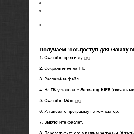
Получаем root-доступ для Galaxy N
1. Скачайте прошивку
тут
.
2. Сохраните ее на ПК.
3. Распакуйте файл.
4. На ПК установите
Samsung KIES
(скачать м
5. Скачайте
Odin
тут
.
6. Установите программу на компьютер.
7. Выключите фаблет.
8. Перезагрузите его в
режим загрузки
(
downl