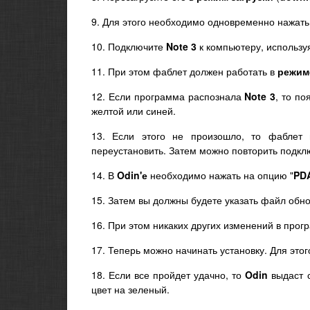
9. Для этого необходимо одновременно нажать 
10. Подключите
Note 3
к компьютеру, использу
11. При этом фаблет должен работать в
режим
12. Если программа распознала
Note 3
, то по
желтой или синей.
13. Если этого не произошло, то фаблет
переустановить. Затем можно повторить подкл
14. В
Odin'е
необходимо нажать на опцию "
PD
15. Затем вы должны будете указать файл обн
16. При этом никаких других изменений в прог
17. Теперь можно начинать установку. Для этог
18. Если все пройдет удачно, то
Odin
выдаст с
цвет на зеленый.