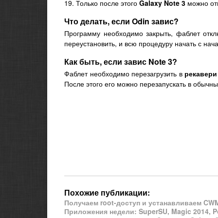
19. Только после этого
Galaxy Note 3
можно отк
Что делать, если Odin завис?
Программу необходимо закрыть, фаблет откл
переустановить, и всю процедуру начать с нача
Как быть, если завис Note 3?
Фаблет необходимо перезагрузить в
рекавери
После этого его можно перезапускать в обычны
Похожие публикации:
Получаем root-доступ и устанавливаем CWM
Приложения недели: SuperSU, Magic 2014, P