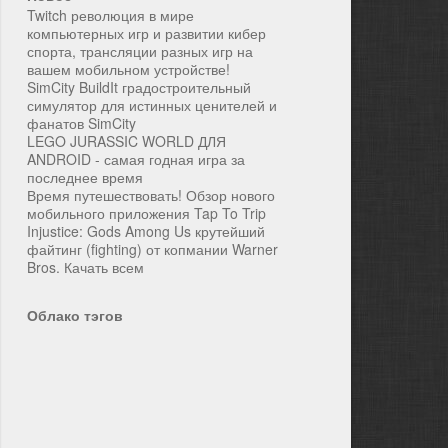
Twitch революция в мире
компьютерных игр и развитии кибер
спорта, трансляции разных игр на
вашем мобильном устройстве!
SimCity BuildIt градостроительный
симулятор для истинных ценителей и
фанатов SimCity
LEGO JURASSIC WORLD ДЛЯ
ANDROID - самая годная игра за
последнее время
Время путешествовать! Обзор нового
мобильного приложения Tap To Trip
Injustice: Gods Among Us крутейший
файтинг (fighting) от копмании Warner
Bros. Качать всем
Облако тэгов