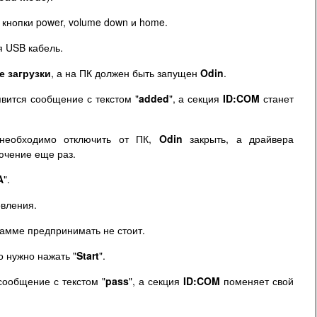
кнопки power, volume down и home.
я USB кабель.
е загрузки
, а на ПК должен быть запущен
Odin
.
явится сообщение с текстом "
added
", а секция
ID:COM
станет
 необходимо отключить от ПК,
Odin
закрыть, а драйвера
ючение еще раз.
A
".
овления.
рамме предпринимать не стоит.
о нужно нажать "
Start
".
ообщение с текстом "
pass
", а секция
ID:COM
поменяет свой