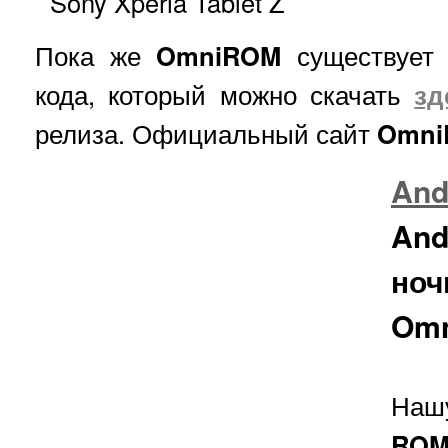
Sony Xperia Tablet Z
Пока же
OmniROM
существует 
кода, который можно скачать
зд
релиза. Официальный сайт
Omn
And
An
но
Om
На
RO