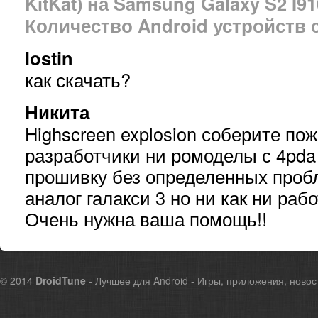
KitKat) на Samsung Galaxy S2 I9
Количество Android устройств 
lostin
как скачать?
Никита
Highscreen explosion соберите по
разработчики ни ромоделы с 4pda
прошивку без определенных пробл
аналог галакси 3 но ни как ни раб
Очень нужна ваша помощь!!
© 2014
DroidTune
- Лучшее для Android - Игры, приложения, новос