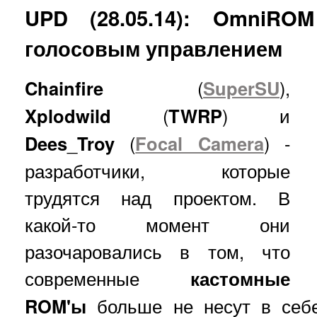
UPD (28.05.14): OmniRO
голосовым управлением
Chainfire
(
SuperSU
),
Xplodwild
(
TWRP
) и
Dees
_
Troy
(
Focal Camera
) -
разработчики, которые
трудятся над проектом. В
какой-то момент они
разочаровались в том, что
современные
кастомные
ROM'ы
больше не несут в себе