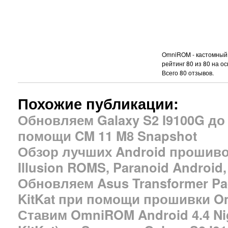
OmniROM - кастомный 
рейтинг
80
из
80
на ос
Всего
80
отзывов.
Похожие публикации:
Обновляем Galaxy S2 I9100G до 
помощи CM 11 M8 Snapshot
Обзор лучших Android прошивок
Illusion ROMS, Paranoid Androi
Обновляем Asus Transformer Pad
KitKat при помощи прошивки 
Ставим OmniROM Android 4.4 Nigh