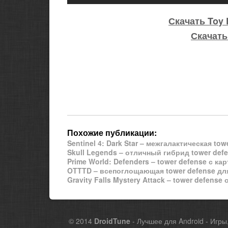
Скачать Toy 
Скачать
Похожие публикации:
Sentinel 4: Dark Star – межгалактическая to
Skull Legends – отличный гибрид tower def
Prime World: Defenders – tower defense с к
OTTTD – всепоглощающая tower defense дл
Gravity Falls Mystery Attack – tower defense 
© 2014
DroidTune
- Лучшее для Android - Игры