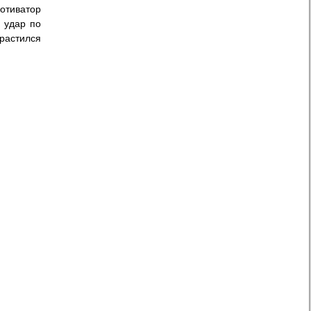
мотиватор
 удар по
растился