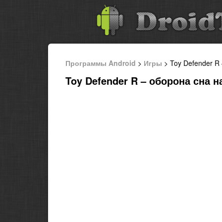
Программы Android
>
Игры
> Toy Defender R 
Toy Defender R – оборона сна н