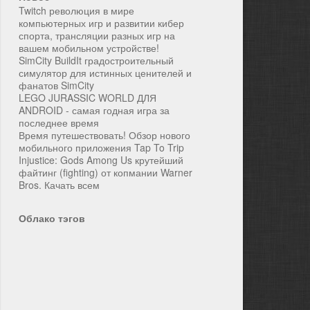
Twitch революция в мире
компьютерных игр и развитии кибер
спорта, трансляции разных игр на
вашем мобильном устройстве!
SimCity BuildIt градостроительный
симулятор для истинных ценителей и
фанатов SimCity
LEGO JURASSIC WORLD ДЛЯ
ANDROID - самая годная игра за
последнее время
Время путешествовать! Обзор нового
мобильного приложения Tap To Trip
Injustice: Gods Among Us крутейший
файтинг (fighting) от копмании Warner
Bros. Качать всем
Облако тэгов