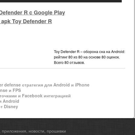
Defender R c Google Play
 apk Toy Defender R
Toy Defender R – оборона сна на Android:
рейтинг
80
из
80
на основе
80
оценок.
Всего
80
отзывов.
wer defense стратегия для Android и iPhone
ense и FPS
арточками и Facebook интеграцией
я Android
от Disney
, приложения, новости, прошивки