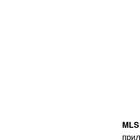
MLS
при