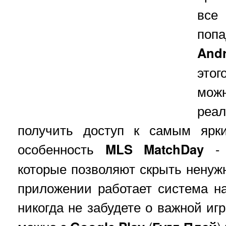
все 
поп
Andr
этог
можн
реа
получить доступ к самым ярк
особенность
MLS MatchDay
- 
которые позволяют скрыть нену
приложении работает система н
никогда не забудете о важной иг