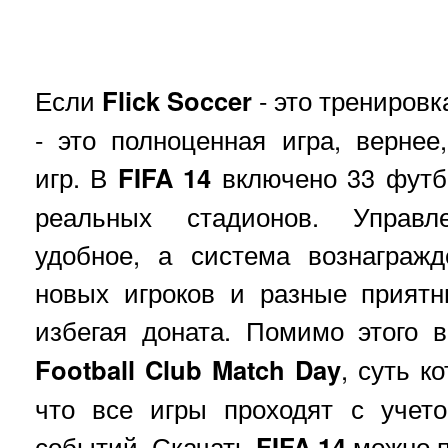
Если
Flick Soccer
- это тренировк
- это полноценная игра, верне
игр. В
FIFA 14
включено 33 футб
реальных стадионов. Управл
удобное, а система вознагражд
новых игроков и разные прият
избегая доната. Помимо этого 
Football Club Match Day
, суть к
что все игры проходят с учет
событий. Скачать
FIFA 14
можно п