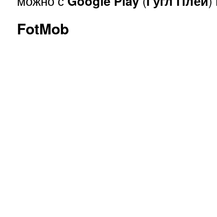
можно с
Google Play
(
Гугл
Плей
)
FotMob