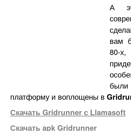
А э
сов
сдела
вам б
80-
приде
особе
были 
платформу и воплощены в
Gridru
Скачать Gridrunner с Llamasoft
Скачать apk Gridrunner