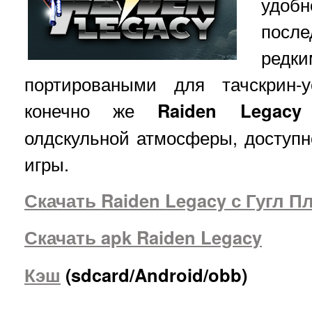
удобн
после
редк
портироваными для тачскрин-
конечно же
Raiden Legacy
олдскульной атмосферы, доступн
игры.
Скачать Raiden Legacy с Гугл П
Скачать apk Raiden Legacy
Кэш
(sdcard/Android/obb)