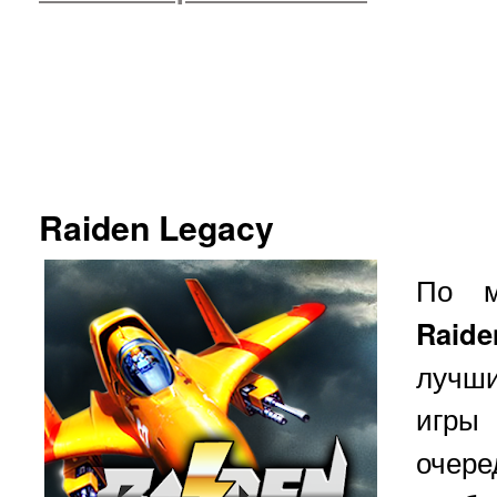
Raiden Legacy
По 
Raide
лучш
игр
очер