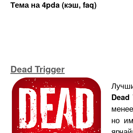
Тема на 4pda (кэш, faq)
Dead Trigger
Лучши
Dead 
менее
но им
ярча