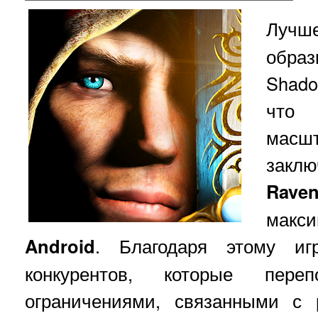
Луч
обра
Shado
что 
масш
заклю
Rave
макс
Android
. Благодаря этому иг
конкурентов, которые пере
ограничениями, связанными с 