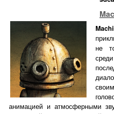
Mac
Machi
прик
не т
сред
после
диал
свои
голо
анимацией и атмосферными зв