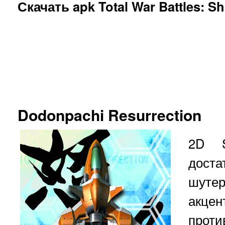
Скачать apk Total War Battles: S
Dodonpachi Resurrection
2D 
доста
шуте
акцен
прот