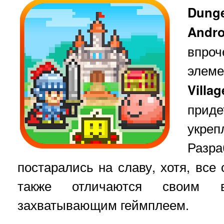
Dung
Andro
впро
элем
Villag
при
укр
Раз
постарались на славу, хотя, все
также отличаются своим 
захватывающим геймплеем.