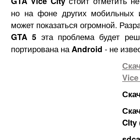
GTA Vice City
стоит отметить не
но на фоне других мобильных и
может показаться огромной. Разр
GTA 5
эта проблема будет реше
портирована на
Android
- не изве
Ска
Vice
Скач
Ска
CIty
sdca