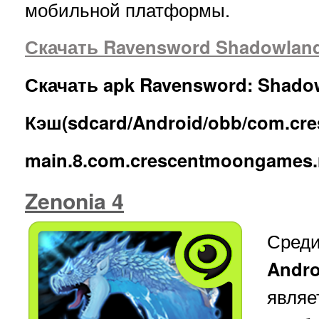
мобильной платформы.
Скачать Ravensword Shadowland
Скачать apk Ravensword: Shado
Кэш(sdcard/Android/obb/com.cr
main.8.com.crescentmoongames.
Zenonia 4
Сред
Andro
явл