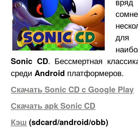
вряд
сомн
неско
дл
наибо
Sonic CD
. Бессмертная классик
среди
Android
платформеров.
Скачать Sonic CD c Google Play
Скачать apk Sonic CD
Кэш
(sdcard/android/obb)