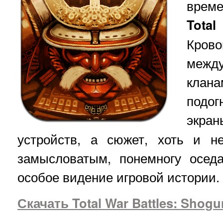
време
Tota
Крово
межд
кла
подо
экра
устройств, а сюжет, хоть и н
замысловатым, понемногу оседа
особое видение игровой истории.
Скачать Total War Battles: Shogu