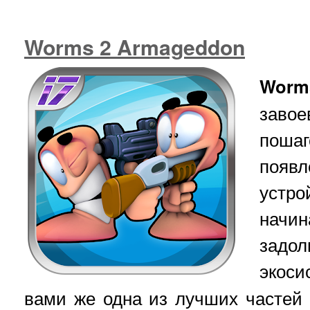
Worms 2 Armageddon
Worm
заво
поша
появ
устро
начи
зад
экос
вами же одна из лучших частей 