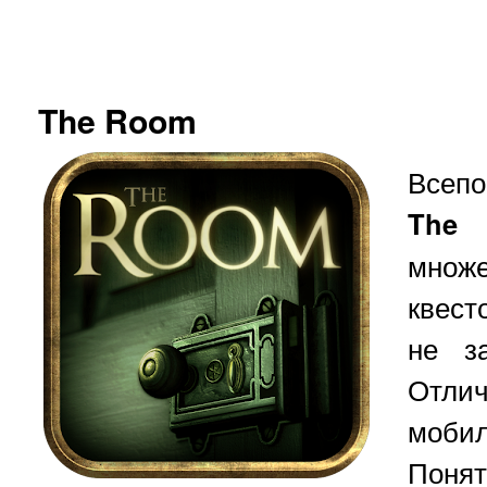
The Room
Всеп
Th
мно
квест
не з
Отл
моби
Понят