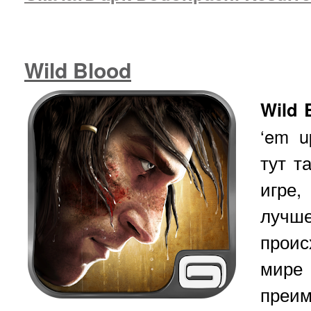
Wild Blood
Wild 
‘em u
тут т
игре,
лучше
прои
ми
преи