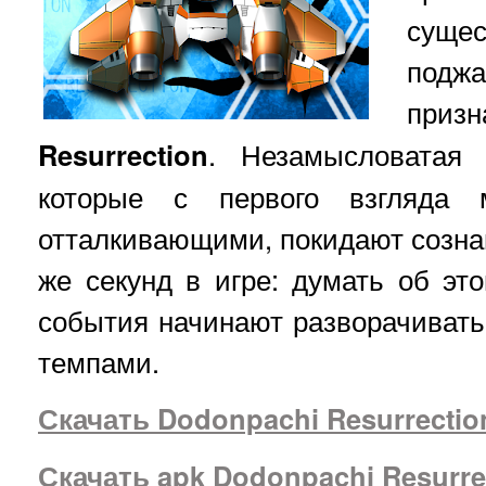
суще
подж
пр
Resurrection
. Незамысловатая
которые с первого взгляда м
отталкивающими, покидают созна
же секунд в игре: думать об это
события начинают разворачиват
темпами.
Скачать Dodonpachi Resurrectio
Скачать apk Dodonpachi Resurre