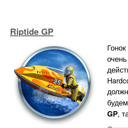
Riptide GP
Гоно
очень
дейст
Hardc
долж
будем
GP
, т