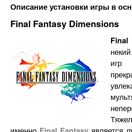
Описание установки игры в ос
Final Fantasy Dimensions
Final
некий
игр
прек
увле
муль
непе
Тяжел
именно
Final Fantasy
является л