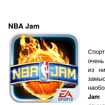
NBA Jam
Спор
очень
из н
замы
наобо
Jam
н