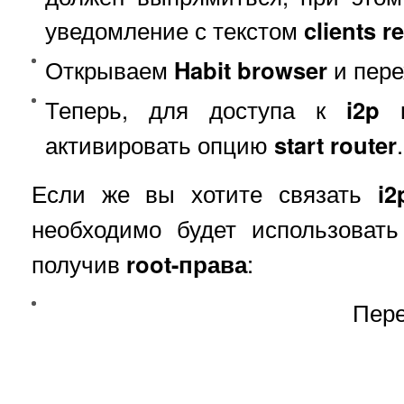
уведомление с текстом
clients r
Открываем
Habit browser
и пер
Теперь, для доступа к
i2p
к
активировать опцию
start router
.
Если же вы хотите связать
i2
необходимо будет использоват
получив
root-права
:
П