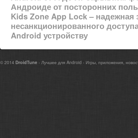
Андроиде от посторонних поль
Kids Zone App Lock – надежная 
несанкционированного доступа
Android устройству
© 2014
DroidTune
- Лучшее для Android - Игры, приложения, новос