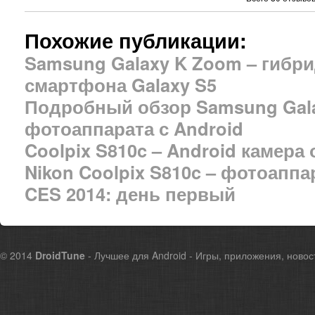
Похожие публикации:
Samsung Galaxy K Zoom – гибр
смартфона Galaxy S5
Подробный обзор Samsung Gala
фотоаппарата с Android
Coolpix S810c – Android камера 
Nikon Coolpix S810c – фотоаппар
CES 2014: день первый
© 2014
DroidTune
- Лучшее для Android - Игры, приложения, новос