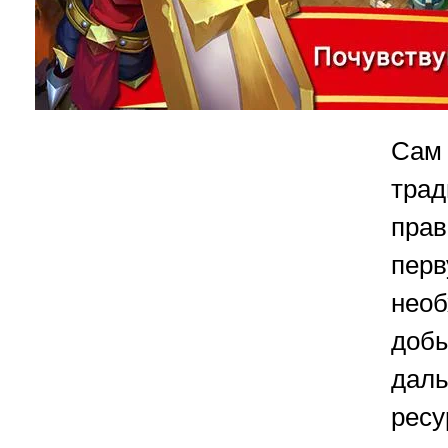
Са
трад
пра
пер
нео
доб
дал
рес