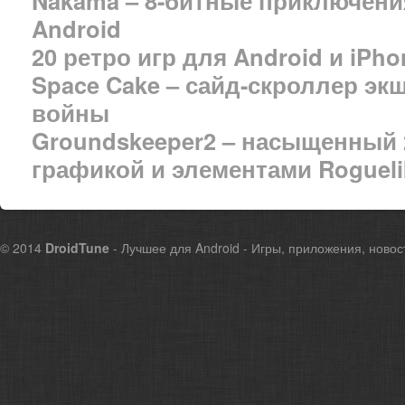
Nakama – 8-битные приключени
Android
20 ретро игр для Android и iPho
Space Cake – сайд-скроллер эк
войны
Groundskeeper2 – насыщенный 
графикой и элементами Roguel
© 2014
DroidTune
- Лучшее для Android - Игры, приложения, новос