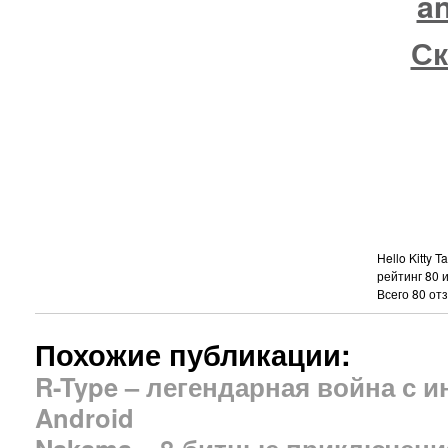
an
Ск
Hello Kitty 
рейтинг
80
Всего
80
отз
Похожие публикации:
R-Type – легендарная война с 
Android