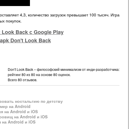
оставляет 4,3, количество загрузок превышает 100 тысяч. Игра
ых покупок.
 Look Back с Google Play
apk Don't Look Back
Don't Look Back – философский минимализм от инди-разработчика:
рейтинг
80
из
80
на основе
80
оценок.
Всего
80
отзывов.
твовать ностальгию по детству
мер на Android
 на Android и iOS
ровищ на Android и iOS
 на Android и iOS