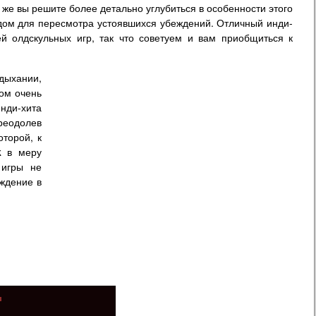
 же вы решите более детально углубиться в особенности этого
одом для пересмотра устоявшихся убеждений. Отличный инди-
й олдскульных игр, так что советуем и вам приобщиться к
ыхании,
том очень
нди-хита
реодолев
оторой, к
k
в меру
 игры не
ждение в