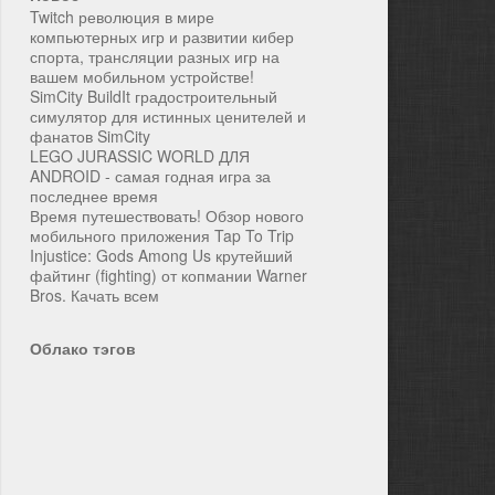
Twitch революция в мире
компьютерных игр и развитии кибер
спорта, трансляции разных игр на
вашем мобильном устройстве!
SimCity BuildIt градостроительный
симулятор для истинных ценителей и
фанатов SimCity
LEGO JURASSIC WORLD ДЛЯ
ANDROID - самая годная игра за
последнее время
Время путешествовать! Обзор нового
мобильного приложения Tap To Trip
Injustice: Gods Among Us крутейший
файтинг (fighting) от копмании Warner
Bros. Качать всем
Облако тэгов