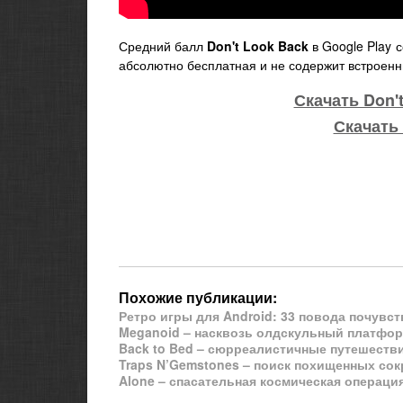
Средний балл
Don't Look Back
в Google Play с
абсолютно бесплатная и не содержит встроенн
Скачать Don't
Скачать 
Похожие публикации:
Ретро игры для Android: 33 повода почувс
Meganoid – насквозь олдскульный платфор
Back to Bed – сюрреалистичные путешествия
Traps N’Gemstones – поиск похищенных сок
Alone – спасательная космическая операция