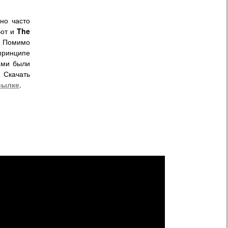
но часто
Вот и
The
Помимо
принципе
ками были
 Скачать
сылке
.