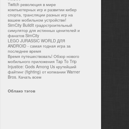
Twitch революция в мире
компьютерных игр и развитии кибер
спорта, трансляции разных игр на
вашем мобильном устройстве!
SimCity BuildIt градостроительный
симулятор для истинных ценителей и
фанатов SimCity
LEGO JURASSIC WORLD ДЛЯ
ANDROID - самая годная игра за
последнее время
Время путешествовать! Обзор нового
мобильного приложения Tap To Trip
Injustice: Gods Among Us крутейший
файтинг (fighting) от копмании Warner
Bros. Качать всем
Облако тэгов