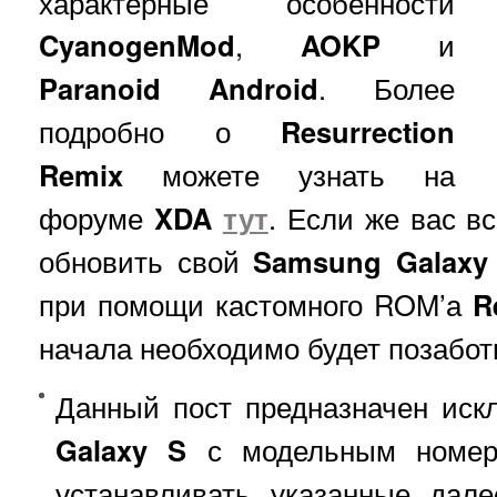
характерные особенности
CyanogenMod
,
AOKP
и
Paranoid Android
. Более
подробно о
Resurrection
Remix
можете узнать на
форуме
XDA
тут
. Если же вас в
обновить свой
Samsung
Galaxy
при помощи кастомного ROM’а
R
начала необходимо будет позабо
Данный пост предназначен ис
Galaxy
S
с модельным номе
устанавливать указанные дал