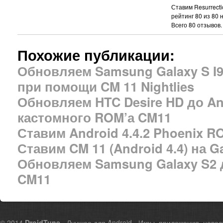
Ставим Resurrecti
рейтинг
80
из
80
н
Всего
80
отзывов.
Похожие публикации:
Обновляем Samsung Galaxy S I90
при помощи CM 11 Nightlies
Обновляем HTC Desire HD до An
кастомного ROM’а CM11
Ставим Android 4.4.2 Phoenix RO
Ставим CM 11 (Android 4.4) на G
Обновляем Samsung Galaxy S2 до
CM11
© 2014
DroidTune
- Лучшее для Android - Игры, приложения, новос