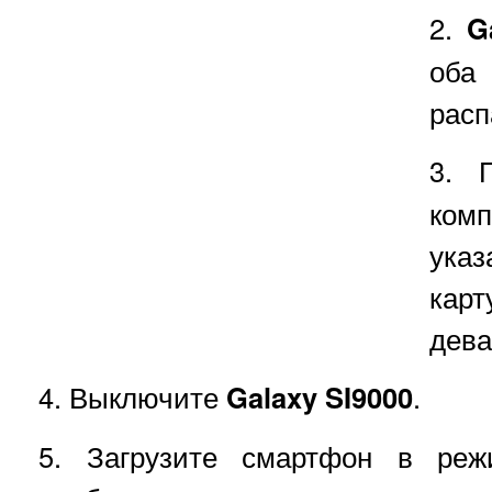
2.
G
оба
расп
3. 
ком
ука
кар
дева
4. Выключите
Galaxy SI9000
.
5. Загрузите смартфон в реж