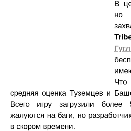
В це
н
зах
Trib
Гу
бес
имею
Что
средняя оценка Туземцев и Баше
Всего игру загрузили более 
жалуются на баги, но разработчи
в скором времени.