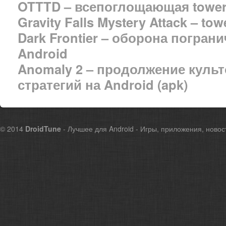
OTTTD – всепоглощающая tower 
Gravity Falls Mystery Attack – to
Dark Frontier – оборона погран
Android
Anomaly 2 – продолжение культ
стратегий на Android (apk)
© 2014
DroidTune
- Лучшее для Android - Игры, приложения, новос