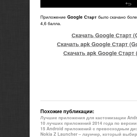
Приложение
Google Старт
было скачано боле
4,6 балла.
Скачать Google Старт (
Скачать apk Google Старт (Go
Скачать apk Google Старт 
Похожие публикации:
Лучшие приложения для кастомизации Andr
10 лучших приложений 2014 года по версии
15 Android приложений с превосходным ди
Nokia Z Launcher – лаунчер, который выб