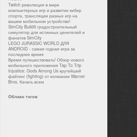
Twitch революция в мире
компьютерных игр и развитии кибер
спорта, трансляции разных игр на
вашем мобильном устройстве!
SimCity BuildIt градостроительный
симулятор для истинных ценителей и
фанатов SimCity
LEGO JURASSIC WORLD ДЛЯ
ANDROID - самая годная игра за
последнее время
Время путешествовать! Обзор нового
мобильного приложения Tap To Trip
Injustice: Gods Among Us крутейший
файтинг (fighting) от копмании Warner
Bros. Качать всем
Облако тэгов