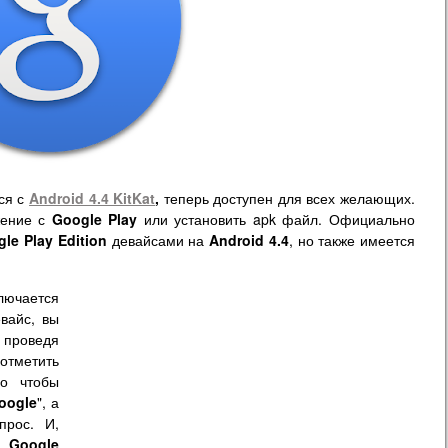
ся с
Android 4.4 KitKat
,
теперь доступен для всех желающих.
жение с
Google Play
или установить apk файл. Официально
le Play Edition
девайсами на
Android 4.4
, но также имеется
лючается
вайс, вы
 проведя
отметить
го чтобы
oogle
", а
прос. И,
д
Google