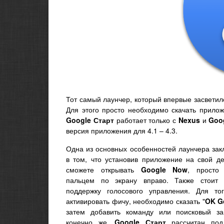
Тот самый лаунчер, который впервые засветил
Для этого просто необходимо скачать прило
Google Старт
работает только с
Nexus
и
Goog
версия приложения для 4.1 – 4.3.
Одна из основных особенностей лаунчера зак
в том, что установив приложение на свой де
сможете открывать
Google Now
, просто
пальцем по экрану вправо. Также стоит 
поддержку голосового управления. Для то
активировать фичу, необходимо сказать "
OK G
затем добавить команду или поисковый за
конечно же,
Google Старт
рассчитан по