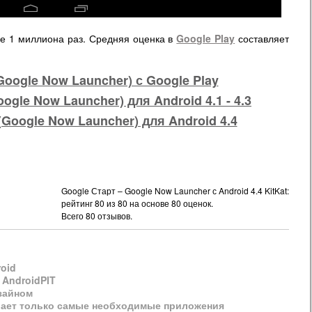
е 1 миллиона раз. Средняя оценка в
Google Play
составляет
Google Now Launcher) с Google Play
ogle Now Launcher) для Android 4.1 - 4.3
(Google Now Launcher) для Android 4.4
Google Старт – Google Now Launcher с Android 4.4 KitKat:
рейтинг
80
из
80
на основе
80
оценок.
Всего
80
отзывов.
oid
 AndroidPIT
зайном
ирает только самые необходимые приложения