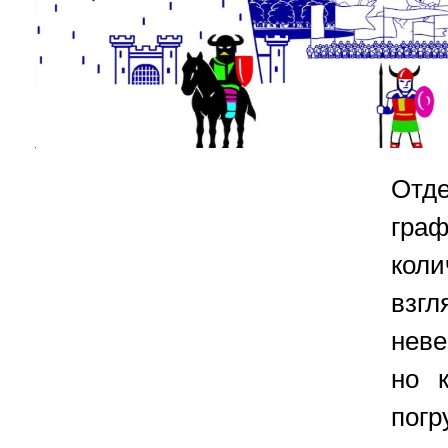
Отд
гра
коли
взг
нев
но 
пог