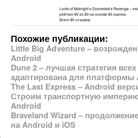
Lords of Midnight и Doomdark's Revenge – кл
рейтинг
80
из
80
на основе
80
оценок.
Всего
80
отзывов.
Похожие публикации:
Little Big Adventure – возрожде
Android
Dune 2 – лучшая стратегия все
адаптирована для платформы 
The Last Express – Android вер
Строим транспортную империю 
Android
Braveland Wizard – продолжени
на Android и iOS