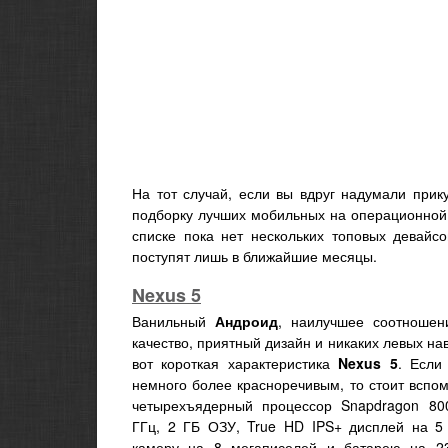
На тот случай, если вы вдруг надумали при
подборку лучших мобильных на операционно
списке пока нет нескольких топовых девайс
поступят лишь в ближайшие месяцы.
Nexus 5
Ванильный
Андроид
, наилучшее соотношен
качество, приятный дизайн и никаких левых на
вот короткая характеристика
Nexus 5
. Если
немного более красноречивым, то стоит вспо
четырехъядерный процессор Snapdragon 80
ГГц, 2 ГБ ОЗУ, True HD IPS+ дисплей на 5
камеру на 8 мегаписелей и батарею на 2