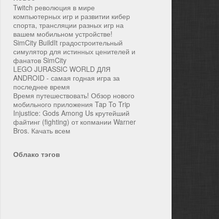
Twitch революция в мире
компьютерных игр и развитии кибер
спорта, трансляции разных игр на
вашем мобильном устройстве!
SimCity BuildIt градостроительный
симулятор для истинных ценителей и
фанатов SimCity
LEGO JURASSIC WORLD ДЛЯ
ANDROID - самая годная игра за
последнее время
Время путешествовать! Обзор нового
мобильного приложения Tap To Trip
Injustice: Gods Among Us крутейший
файтинг (fighting) от копмании Warner
Bros. Качать всем
Облако тэгов