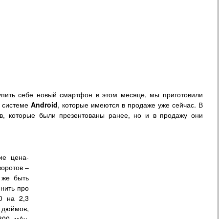
купить себе новый смартфон в этом месяце, мы приготовили
й системе
Android
, которые имеются в продаже уже сейчас. В
ов, которые были презентованы ранее, но и в продажу они
ие цена-
воротов –
 же быть
мнить про
0 на 2,3
 дюймов,
300 мАч.