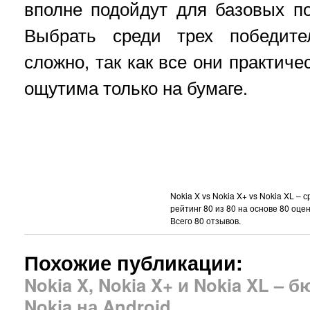
вполне подойдут для базовых по
Выбрать среди трех победите
сложно, так как все они практиче
ощутима только на бумаге.
Nokia X vs Nokia X+ vs Nokia XL –
рейтинг
80
из
80
на основе
80
оцен
Всего
80
отзывов.
Похожие публикации:
Nokia X, Nokia X+ и Nokia XL –
Nokia на Android