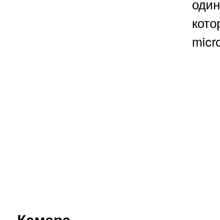
оди
кот
micr
Камера