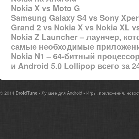
Nokia X vs Moto G
Samsung Galaxy S4 vs Sony Xperi
Grand 2 vs Nokia X vs Nokia XL v
Nokia Z Launcher – лаунчер, к
самые необходимые приложен
Nokia N1 – 64-битный процесс
и Android 5.0 Lollipop всего за 
© 2014
DroidTune
- Лучшее для Android - Игры, приложения, новос