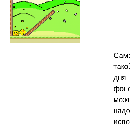
Сам
тако
дня
фоне
мож
на
исп