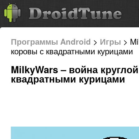
Программы Android
>
Игры
> Mi
коровы с квадратными курицами 2
MilkyWars – война кругло
квадратными курицами