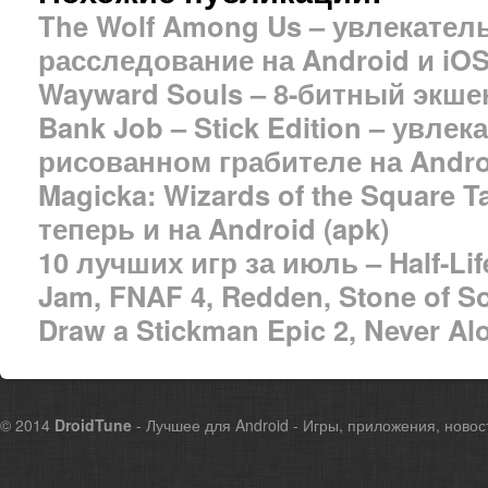
The Wolf Among Us – увлекател
расследование на Android и iO
Wayward Souls – 8-битный экшен
Bank Job – Stick Edition – увлек
рисованном грабителе на Andro
Magicka: Wizards of the Square T
теперь и на Android (apk)
10 лучших игр за июль – Half-Life
Jam, FNAF 4, Redden, Stone of So
Draw a Stickman Epic 2, Never Alo
© 2014
DroidTune
- Лучшее для Android - Игры, приложения, новос