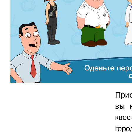
Прио
вы 
кве
гор