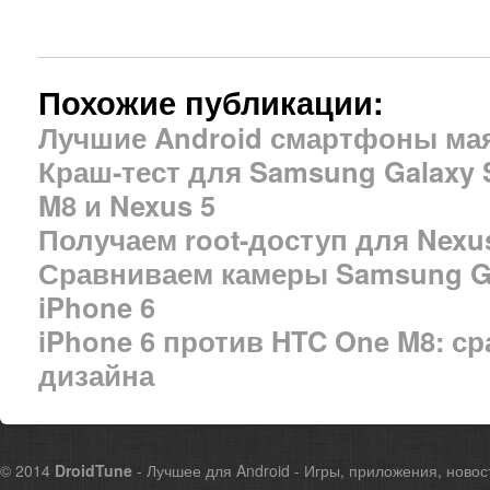
Похожие публикации:
Лучшие Android смартфоны мая
Краш-тест для Samsung Galaxy S
M8 и Nexus 5
Получаем root-доступ для Nexus 
Сравниваем камеры Samsung Ga
iPhone 6
iPhone 6 против HTC One M8: с
дизайна
© 2014
DroidTune
- Лучшее для Android - Игры, приложения, новос