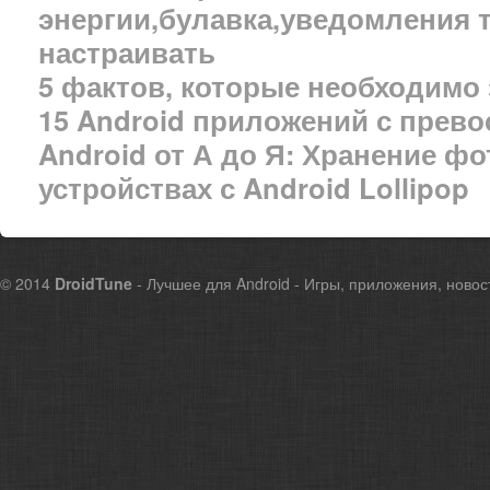
энергии,булавка,уведомления 
настраивать
5 фактов, которые необходимо 
15 Android приложений с прев
Android от А до Я: Хранение ф
устройствах с Android Lollipop
© 2014
DroidTune
- Лучшее для Android - Игры, приложения, новос