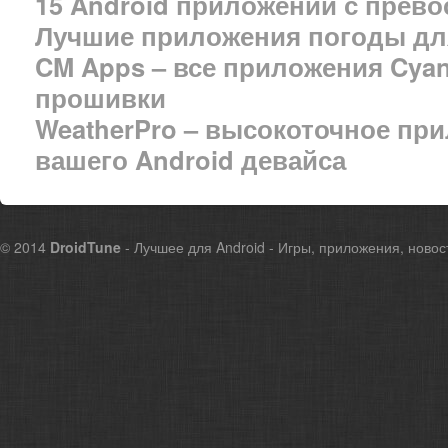
15 Android приложений с прев
Лучшие приложения погоды для
CM Apps – все приложения Cya
прошивки
WeatherPro – высокоточное пр
вашего Android девайса
© 2014
DroidTune
- Лучшее для Android - Игры, приложения, новос