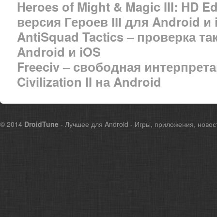
Heroes of Might & Magic III: HD 
версия Героев ІІІ для Android и
AntiSquad Tactics – проверка т
Android и iOS
Freeciv – свободная интерпрет
Civilization II на Android
© 2014
DroidTune
- Лучшее для Android - Игры, приложения, новос