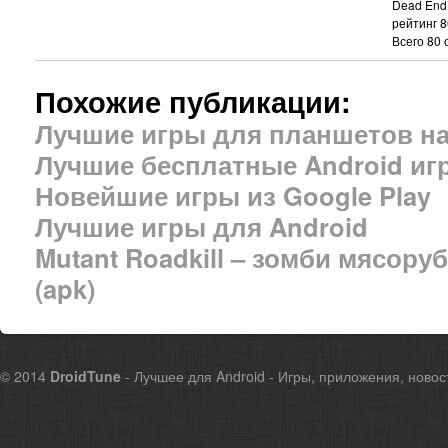
Dead End 
рейтинг
8
Всего
80
о
Похожие публикации:
Лучшие игры для планшетов на
Лучшие бесплатные Android иг
Новейшие игры из Google Play
Лучшие игры для Android
Mutant Roadkill – зомби мясору
(apk)
© 2014
DroidTune
- Лучшее для Android - Игры, приложения, новос