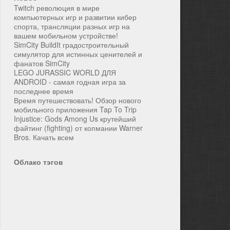
Twitch революция в мире
компьютерных игр и развитии кибер
спорта, трансляции разных игр на
вашем мобильном устройстве!
SimCity BuildIt градостроительный
симулятор для истинных ценителей и
фанатов SimCity
LEGO JURASSIC WORLD ДЛЯ
ANDROID - самая годная игра за
последнее время
Время путешествовать! Обзор нового
мобильного приложения Tap To Trip
Injustice: Gods Among Us крутейший
файтинг (fighting) от копмании Warner
Bros. Качать всем
Облако тэгов