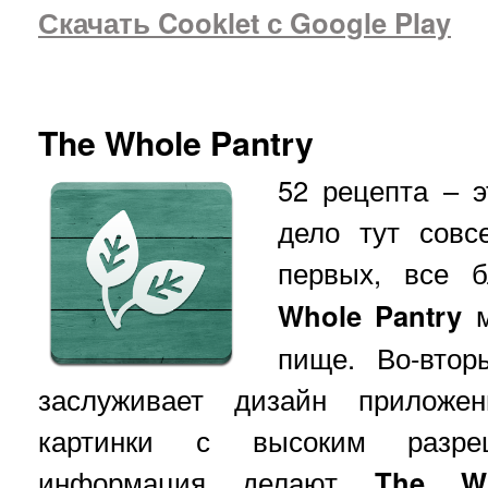
Скачать Cooklet с Google Play
The Whole Pantry
52 рецепта – э
дело тут совс
первых, все 
Whole Pantry
м
пище. Во-втор
заслуживает дизайн приложен
картинки с высоким разре
информация делают
The Wh