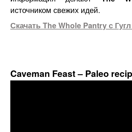
источником свежих идей.
Скачать The Whole Pantry с Гуг
Caveman Feast – Paleo reci