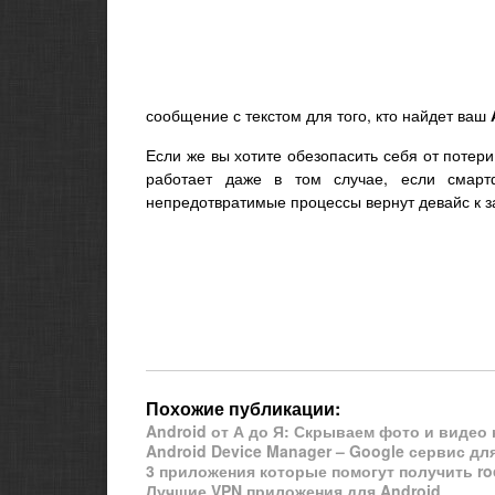
сообщение с текстом для того, кто найдет ваш
Если же вы хотите обезопасить себя от потери
работает даже в том случае, если смарт
непредотвратимые процессы вернут девайс к з
Похожие публикации:
Android от А до Я: Скрываем фото и видео
Android Device Manager – Google сервис дл
3 приложения которые помогут получить ro
Лучшие VPN приложения для Android