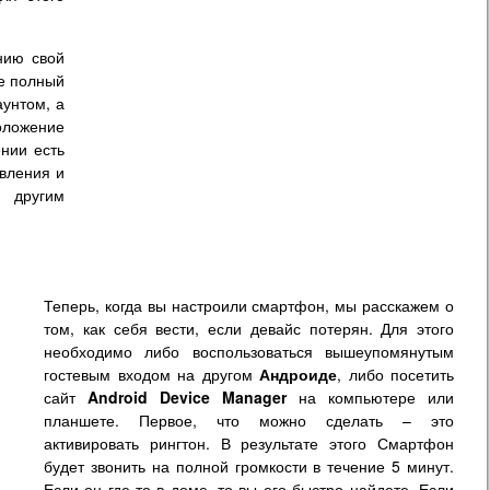
нию свой
те полный
аунтом, а
ложение
ении есть
авления и
 другим
Теперь, когда вы настроили смартфон, мы расскажем о
том, как себя вести, если девайс потерян. Для этого
необходимо либо воспользоваться вышеупомянутым
гостевым входом на другом
Андроиде
, либо посетить
сайт
Android Device Manager
на компьютере или
планшете. Первое, что можно сделать – это
активировать рингтон. В результате этого Смартфон
будет звонить на полной громкости в течение 5 минут.
Если он где-то в доме, то вы его быстро найдете. Если