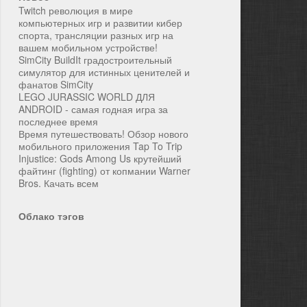
Twitch революция в мире
компьютерных игр и развитии кибер
спорта, трансляции разных игр на
вашем мобильном устройстве!
SimCity BuildIt градостроительный
симулятор для истинных ценителей и
фанатов SimCity
LEGO JURASSIC WORLD ДЛЯ
ANDROID - самая годная игра за
последнее время
Время путешествовать! Обзор нового
мобильного приложения Tap To Trip
Injustice: Gods Among Us крутейший
файтинг (fighting) от копмании Warner
Bros. Качать всем
Облако тэгов