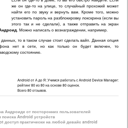
же он где-то на улице, то случайный прохожий может
найти его по звуку и вернуть вам. Кроме того, можно
установить пароль на разблокировку локскрина (если вы
этого так и не сделали), а также отправить на экран
Андроид
. Можно написать о вознаграждении, например.
 данных, то в таком случае стоит сделать вайп. Данная опция
фона нет в сети, но как только он будет включен, то
аводскому состоянию.
Android от А до Я: Учимся работать с Android Device Manager:
рейтинг
80
из
80
на основе
80
оценок.
Всего
80
отзывов.
 на Андроиде от посторонних пользователей
я поиска Android устройств
ot доступ практически на любой девайс android