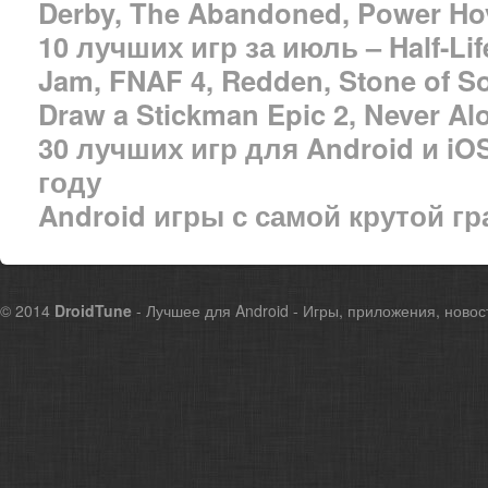
Derby, The Abandoned, Power Ho
10 лучших игр за июль – Half-Life
Jam, FNAF 4, Redden, Stone of So
Draw a Stickman Epic 2, Never Alo
30 лучших игр для Android и iO
году
Android игры с самой крутой г
© 2014
DroidTune
- Лучшее для Android - Игры, приложения, новос