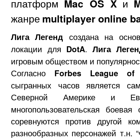
платформ
Mac OS X
и
M
жанре
multiplayer online ba
Лига Легенд
создана на основ
локации для
DotA
.
Лига Леген
игровым обществом и популярност
Согласно
Forbes League of
сыгранных часов является са
Северной Америке и Е
многопользовательская боевая 
соревнуются против другой ко
разнообразных персонажей т.н. “