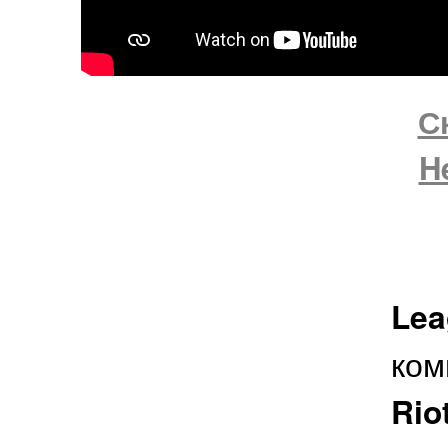
С
H
Le
ком
Ri