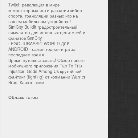
Twitch революция в мире
компьютерных игр и развитии кибер
спорта, трансляции разных игр на
вашем мобильном устройстве!
SimCity BuildIt градостроительный
симулятор для истинных ценителей и
фанатов SimCity
LEGO JURASSIC WORLD ДЛЯ
ANDROID - самая годная игра за
последнее время
Время путешествовать! Обзор нового
мобильного приложения Tap To Trip
Injustice: Gods Among Us крутейший
файтинг (fighting) от копмании Warner
Bros. Качать всем
Облако тэгов