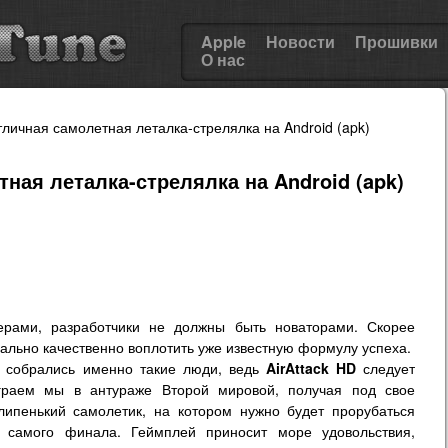
Apple
Новости
Прошивки
О нас
отличная самолетная леталка-стрелялка на Android (apk)
тная леталка-стрелялка на Android (apk)
ерами, разработчики не должны быть новаторами. Скорее
ально качественно воплотить уже известную формулу успеха.
, собрались именно такие люди, ведь
AirAttack
HD
следует
Играем мы в антураже Второй мировой, получая под свое
липенький самолетик, на котором нужно будет прорубаться
о самого финала. Геймплей приносит море удовольствия,