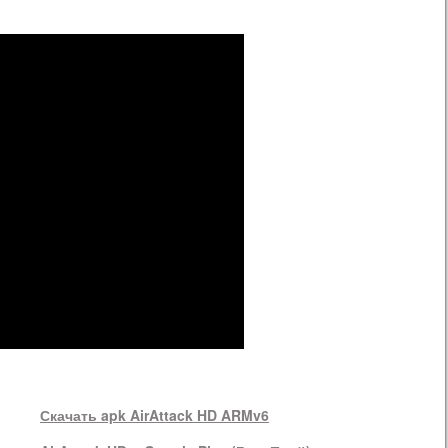
Скачать apk AirAttack HD ARMv6