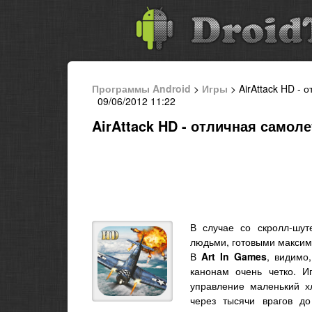
Программы Android
>
Игры
> AirAttack HD - 
09/06/2012 11:22
AirAttack HD - отличная самоле
В случае со скролл-шут
людьми, готовыми максим
В
Art
In
Games
, видимо
канонам очень четко. 
управление маленький х
через тысячи врагов д