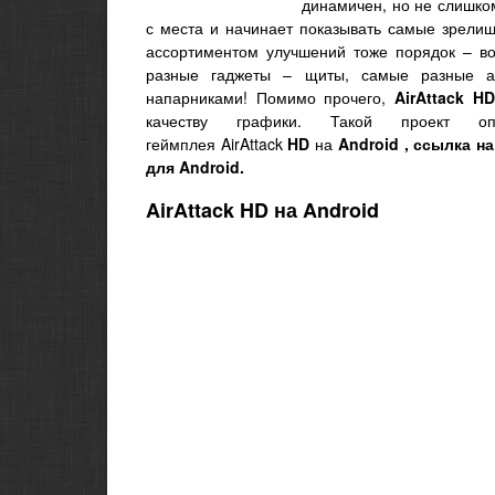
динамичен, но не слишком
с места и начинает показывать самые зрели
ассортиментом улучшений тоже порядок – во
разные гаджеты – щиты, самые разные ап
напарниками! Помимо прочего,
AirAttack
HD
качеству графики. Такой проект о
геймплея
AirAttack
HD
на
Android
, ссылка н
для Android.
AirAttack HD на Android