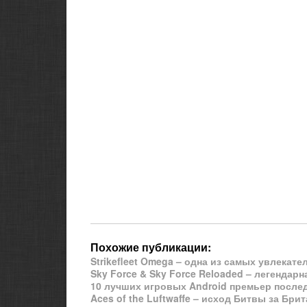
Похожие публикации:
Strikefleet Omega – одна из самых увлекате
Sky Force & Sky Force Reloaded – легендарн
10 лучших игровых Android премьер после
Aces of the Luftwaffe – исход Битвы за Бри