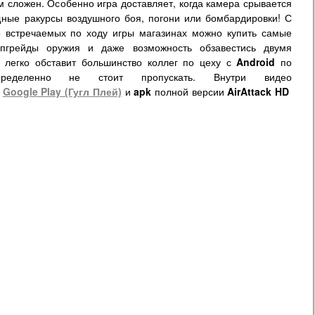
 сложен. Особенно игра доставляет, когда камера срывается
щные ракурсы воздушного боя, погони или бомбардировки! С
 встречаемых по ходу игры магазинах можно купить самые
грейды оружия и даже возможность обзавестись двумя
легко обставит большинство коллег по цеху с
Android
по
пределенно не стоит пропускать. Внутри видео
а
Google Play (Гугл Плей)
и
apk
полной версии
AirAttack
HD