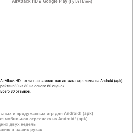
AirAttack HD в Google Play (Гугл Плей)
AirAttack HD - отличная самолетная леталка-стрелялка на Android (apk):
рейтинг
80
из
80
на основе
80
оценок.
Всего
80
отзывов.
льных и продуманных игр для Android! (apk)
ая мобильная стрелялка на Android! (apk)
дних двух недель
танию в ваших руках