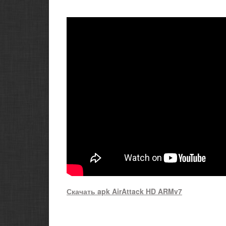
Скачать apk AirAttack HD ARMv7