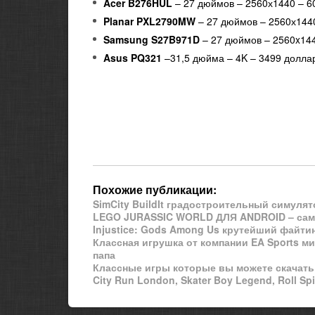
Acer B276HUL
– 27 дюймов – 2560х1440 – 6
Planar PXL2790MW
– 27 дюймов – 2560х144
Samsung S27B971D
– 27 дюймов – 2560x144
Asus PQ321
–31,5 дюйма – 4K – 3499 долла
Похожие публикации:
SimCity BuildIt градостроительный симулят
LEGO JURASSIC WORLD ДЛЯ ANDROID – самая
Injustice: Gods Among Us крутейший файтинг
Классная игрушка от компании EA Sports ми
папа
Классные игры которые вы можете скачать б
City Run London, Skater Boy Legend, Roll Sp