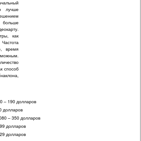
ачальный
о лучше
решением
ь больше
еокарту.
тры, как
Частота
, время
зможным.
личество
ак способ
наклона,
0 – 190 долларов
0 долларов
080 – 350 долларов
499 долларов
529 долларов