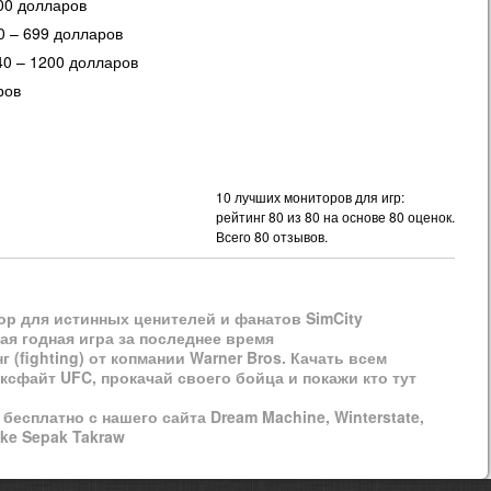
00 долларов
0 – 699 долларов
0 – 1200 долларов
ров
10 лучших мониторов для игр:
рейтинг
80
из
80
на основе
80
оценок.
Всего
80
отзывов.
ор для истинных ценителей и фанатов SimCity
 годная игра за последнее время
 (fighting) от копмании Warner Bros. Качать всем
ксфайт UFC, прокачай своего бойца и покажи кто тут
есплатно с нашего сайта Dream Machine, Winterstate,
ike Sepak Takraw