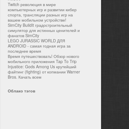
Twitch революция в мире
компьютерных игр и развитии кибер
спорта, трансляции разных игр на
вашем мобильном устройстве!
SimCity BuildIt градостроительный
симулятор для истинных ценителей и
фанатов SimCity
LEGO JURASSIC WORLD ДЛЯ
ANDROID - самая годная игра за
последнее время
Время путешествовать! Обзор нового
мобильного приложения Tap To Trip
Injustice: Gods Among Us крутейший
файтинг (fighting) от копмании Warner
Bros. Качать всем
Облако тэгов