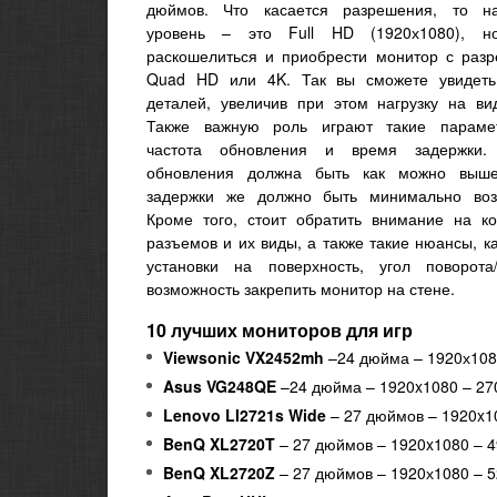
дюймов. Что касается разрешения, то н
уровень – это Full HD (1920х1080), н
раскошелиться и приобрести монитор с раз
Quad HD или 4K. Так вы сможете увидет
деталей, увеличив при этом нагрузку на вид
Также важную роль играют такие параме
частота обновления и время задержки. 
обновления должна быть как можно выше
задержки же должно быть минимально во
Кроме того, стоит обратить внимание на ко
разъемов и их виды, а также такие нюансы, к
установки на поверхность, угол поворота/
возможность закрепить монитор на стене.
10 лучших мониторов для игр
Viewsonic VX2452mh
–24 дюйма – 1920х108
Asus VG248QE
–24 дюйма – 1920x1080 – 27
Lenovo LI2721s Wide
– 27 дюймов – 1920x1
BenQ XL2720T
– 27 дюймов – 1920x1080 – 
BenQ XL2720Z
– 27 дюймов – 1920х1080 – 