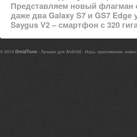
Представляем новый флагман 
даже два Galaxy S7 и GS7 Edge 
Saygus V2 – смартфон с 320 ги
© 2014
DroidTune
- Лучшее для Android - Игры, приложения, новос