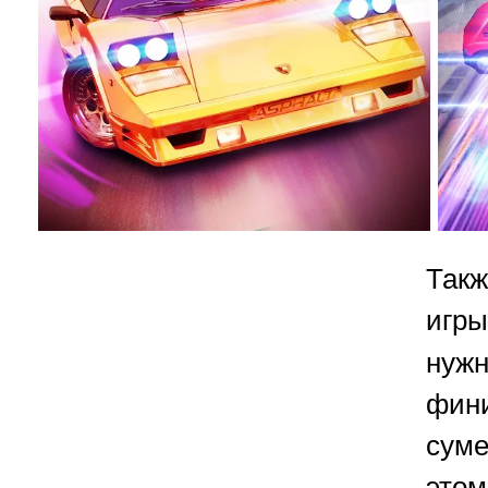
Так
иг
нуж
фин
суме
это