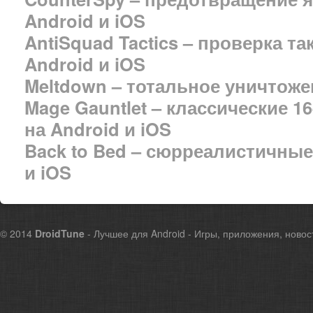
Android и iOS
AntiSquad Tactics – проверка т
Android и iOS
Meltdown – тотальное уничтож
Mage Gauntlet – классические 
на Android и iOS
Back to Bed – сюрреалистичные
и iOS
© 2014
DroidTune
- Лучшее для Android - Игры, приложения, новос