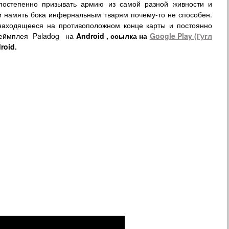
постепенно призывать армию из самой разной живности и
ми намять бока инфернальным тварям почему-то не способен.
 находящееся на противоположном конце карты и постоянно
геймплея
Paladog
на
Android
, ссылка на
Google Play (Гугл
roid.