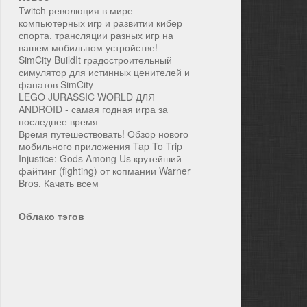
Twitch революция в мире
компьютерных игр и развитии кибер
спорта, трансляции разных игр на
вашем мобильном устройстве!
SimCity BuildIt градостроительный
симулятор для истинных ценителей и
фанатов SimCity
LEGO JURASSIC WORLD ДЛЯ
ANDROID - самая годная игра за
последнее время
Время путешествовать! Обзор нового
мобильного приложения Tap To Trip
Injustice: Gods Among Us крутейший
файтинг (fighting) от копмании Warner
Bros. Качать всем
Облако тэгов