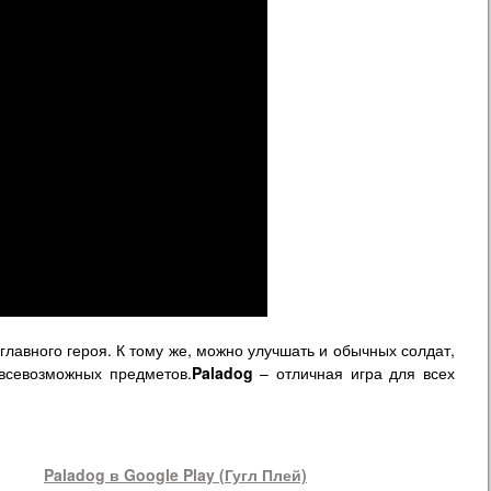
 главного героя. К тому же, можно улучшать и обычных солдат,
 всевозможных предметов.
Paladog
– отличная игра для всех
Paladog
в Google Play (Гугл Плей)