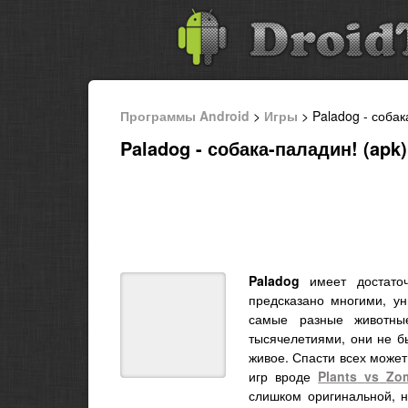
Программы Android
>
Игры
> Paladog - собак
Paladog - собака-паладин! (apk)
Paladog
имеет достаточ
предсказано многими, у
самые разные животны
тысячелетиями, они не б
живое. Спасти всех может
игр вроде
Plants
vs
Zo
слишком оригинальной, н