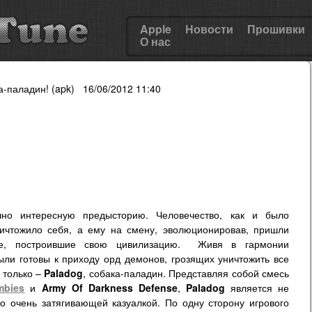
Apple
Новости
Прошивки
О нас
а-паладин! (apk) 16/06/2012 11:40
но интересную предысторию. Человечество, как и было
ничтожило себя, а ему на смену, эволюционировав, пришли
е, построившие свою цивилизацию. Живя в гармонии
ыли готовы к приходу орд демонов, грозящих уничтожить все
 только –
Paladog
, собака-паладин. Представляя собой смесь
mbies
и
Army Of Darkness Defen
s
e
,
Paladog
является не
о очень затягивающей казуалкой. По одну сторону игрового