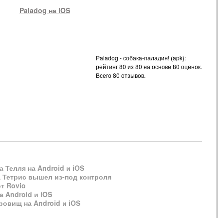
Paladog
на iOS
Paladog - собака-паладин! (apk):
рейтинг
80
из
80
на основе
80
оценок.
Всего
80
отзывов.
 Телля на Android и iOS
а Тетрис вышел из-под контроля
от Rovio
а Android и iOS
ровищ на Android и iOS