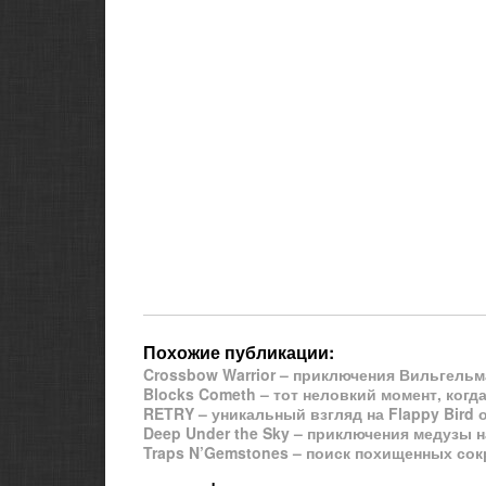
Похожие публикации:
Crossbow Warrior – приключения Вильгельма
Blocks Cometh – тот неловкий момент, когд
RETRY – уникальный взгляд на Flappy Bird 
Deep Under the Sky – приключения медузы н
Traps N’Gemstones – поиск похищенных сок