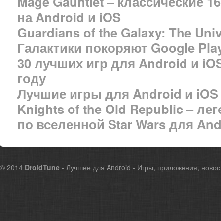
Mage Gauntlet – классические 
на Android и iOS
Guardians of the Galaxy: The Un
Галактики покоряют Google Play
30 лучших игр для Android и iO
году
Лучшие игры для Android и iOS
Knights of the Old Republic – л
по вселенной Star Wars для And
© 2014
DroidTune
- Лучшее для Android - Игры, приложения, новос