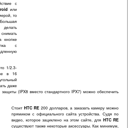
йствие с
roid
или
ерой, то
Большая
 делать
снимать
а кнопке
опка с
едленную
то 1/2.3-
ие в 16
гольный
ать даже
 защиты (IPX8 вместо стандартного IPX7) можно обеспечить
Стоит
HTC RE
200 долларов, а заказать камеру можно
прямиком с официального сайта устройства. Судя по
видео, которое зациклено на этом сайте, для
HTC RE
существуют также некоторые аксессуары. Как минимум,