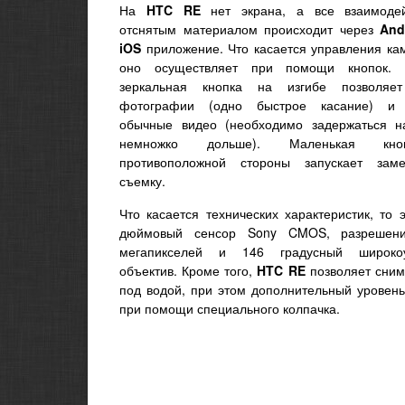
На
HTC RE
нет экрана, а все взаимоде
отснятым материалом происходит через
And
iOS
приложение. Что касается управления кам
оно осуществляет при помощи кнопок. 
зеркальная кнопка на изгибе позволяет
фотографии (одно быстрое касание) и 
обычные видео (необходимо задержаться н
немножко дольше). Маленькая кн
противоположной стороны запускает зам
съемку.
Что касается технических характеристик, то э
дюймовый сенсор Sony CMOS, разрешен
мегапикселей и 146 градусный широкоу
объектив. Кроме того,
HTC RE
позволяет сним
под водой, при этом дополнительный уровень
при помощи специального колпачка.