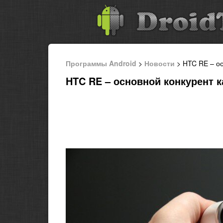
Программы Android
>
Новости
> HTC RE – ос
HTC RE – основной конкурент 