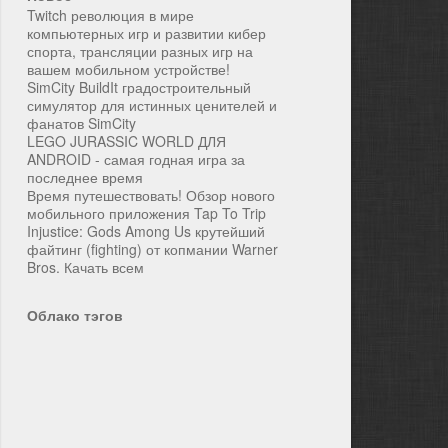
Twitch революция в мире
компьютерных игр и развитии кибер
спорта, трансляции разных игр на
вашем мобильном устройстве!
SimCity BuildIt градостроительный
симулятор для истинных ценителей и
фанатов SimCity
LEGO JURASSIC WORLD ДЛЯ
ANDROID - самая годная игра за
последнее время
Время путешествовать! Обзор нового
мобильного приложения Tap To Trip
Injustice: Gods Among Us крутейший
файтинг (fighting) от копмании Warner
Bros. Качать всем
Облако тэгов