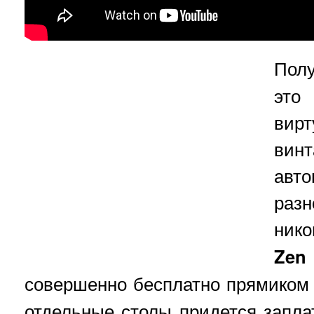
Пол
эт
ви
вин
авто
разн
нико
Zen 
совершенно бесплатно прямиком
отдельные столы придется запла