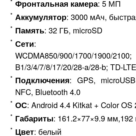
Фронтальная камера
: 5 МП
Аккумулятор
: 3000 мАч, быстр
Память
: 32 ГБ, microSD
Сети
: GSM850/90
WCDMA850/900/1700/19
B1/3/4/7/8/17/20/28-a/28-b; TD-LT
Подключения
: GPS, microUSB 
NFC, Bluetooth 4.0
ОС
: Android 4.4 Kitkat + Color OS 
Габариты
: 161.2×77×9.9 мм,192 
Цвет
: белый