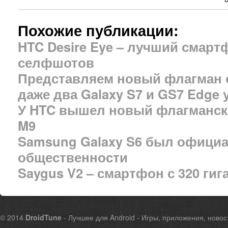
Похожие публикации:
HTC Desire Eye – лучший смар
селфшотов
Представляем новый флагман 
даже два Galaxy S7 и GS7 Edge 
У HTC вышел новый флагманск
M9
Samsung Galaxy S6 был офици
общественности
Saygus V2 – смартфон с 320 ги
© 2014
DroidTune
- Лучшее для Android - Игры, приложения, новос