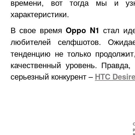
времени, вот тогда мы и уз
характеристики.
В свое время
Oppo N1
стал ид
любителей селфшотов. Ожида
тенденцию не только продолжит
качественный уровень. Правда, 
серьезный конкурент –
HTC Desir
O
р
В