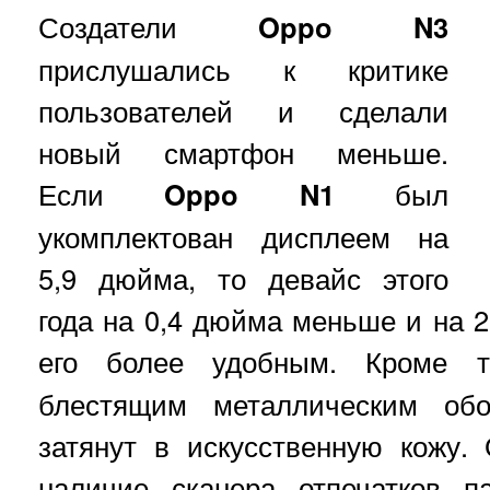
Создатели
Oppo
N
3
прислушались к критике
пользователей и сделали
новый смартфон меньше.
Если
Oppo
N
1
был
укомплектован дисплеем на
5,9 дюйма, то девайс этого
года на 0,4 дюйма меньше и на 2
его более удобным. Кроме 
блестящим металлическим об
затянут в искусственную кожу.
наличие сканера отпечатков п