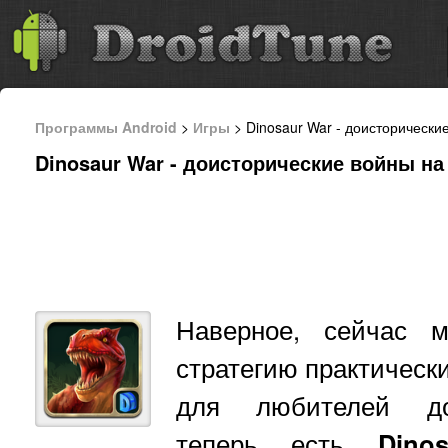
Программы Android
>
Игры
> Dinosaur War - доисторически
Dinosaur War - доисторические войны на
Наверное, сейчас 
стратегию практически
для любителей дои
теперь есть
Dino