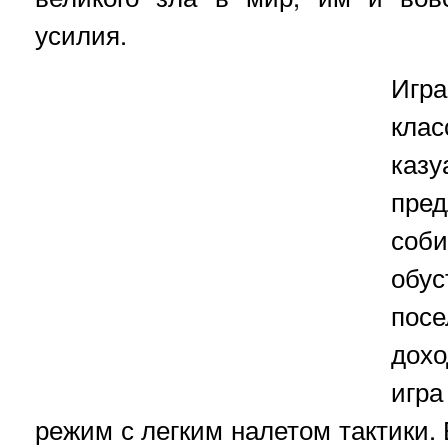
усилия.
Иг
кла
каз
пре
со
об
пос
дохо
игр
режим с легким налетом тактики. 