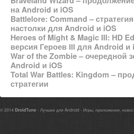
Braveland Wizard – продолжени
на Android и iOS
Battlelore: Command – стратеги
настолки для Android и iOS
Heroes of Might & Magic III: HD 
версия Героев ІІІ для Android и
War of the Zombie – очередной 
Android и iOS
Total War Battles: Kingdom – п
стратегии
© 2014
DroidTune
- Лучшее для Android - Игры, приложения, новос