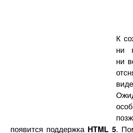
К с
ни 
ни в
отс
вид
Ож
осо
поз
появится поддержка
HTML 5
. По