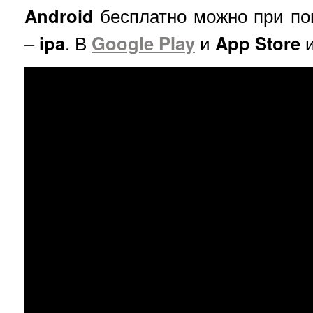
Android
бесплатно можно при п
–
ipa
. В
Google Play
и
App Store
и