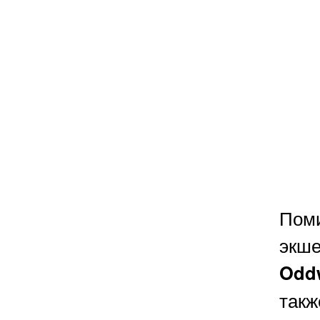
Пом
экше
Odd
так