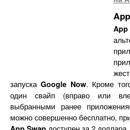
App
App
ал
при
при
жест
запуска
Google
Now
. Кроме тог
один свайп (вправо или вл
выбранными ранее приложения
можно совершенно бесплатно, пр
App
Swap
доступен за 2 доллара.