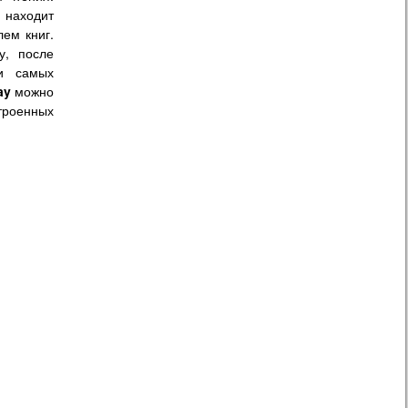
 находит
ем книг.
у, после
и самых
ay
можно
строенных