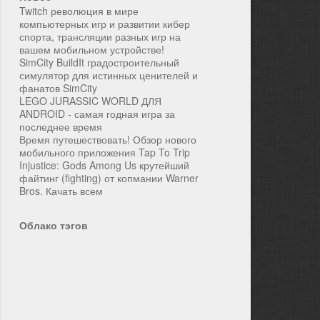
Twitch революция в мире
компьютерных игр и развитии кибер
спорта, трансляции разных игр на
вашем мобильном устройстве!
SimCity BuildIt градостроительный
симулятор для истинных ценителей и
фанатов SimCity
LEGO JURASSIC WORLD ДЛЯ
ANDROID - самая годная игра за
последнее время
Время путешествовать! Обзор нового
мобильного приложения Tap To Trip
Injustice: Gods Among Us крутейший
файтинг (fighting) от копмании Warner
Bros. Качать всем
Облако тэгов