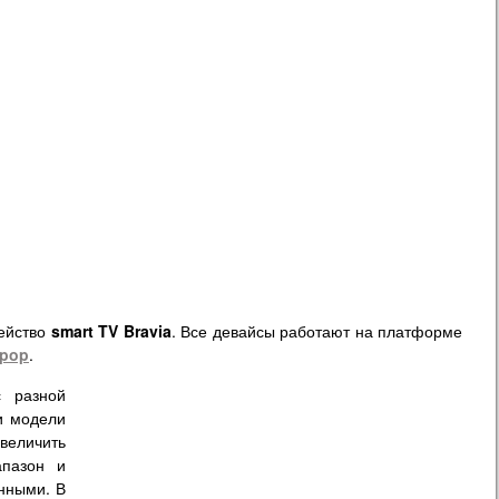
ейство
smart TV Bravia
. Все девайсы работают на платформе
ipop
.
с разной
и модели
величить
апазон и
нными. В