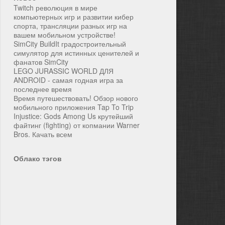
Twitch революция в мире
компьютерных игр и развитии кибер
спорта, трансляции разных игр на
вашем мобильном устройстве!
SimCity BuildIt градостроительный
симулятор для истинных ценителей и
фанатов SimCity
LEGO JURASSIC WORLD ДЛЯ
ANDROID - самая годная игра за
последнее время
Время путешествовать! Обзор нового
мобильного приложения Tap To Trip
Injustice: Gods Among Us крутейший
файтинг (fighting) от копмании Warner
Bros. Качать всем
Облако тэгов