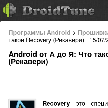
Программы Android
>
Прошивк
такое Recovery (Рекавери) 15/07/
Android от А до Я: Что так
(Рекавери)
Recovery
это специ