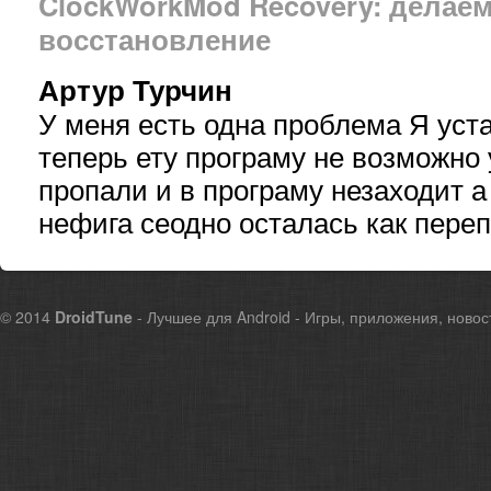
ClockWorkMod Recovery: делаем
восстановление
Артур Турчин
У меня есть одна проблема Я уст
теперь ету програму не возможно 
пропали и в програму незаходит а
нефига сеодно осталась как пере
© 2014
DroidTune
- Лучшее для Android - Игры, приложения, новос